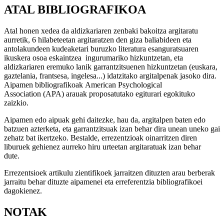
ATAL BIBLIOGRAFIKOA
Atal honen xedea da aldizkariaren zenbaki bakoitza argitaratu
aurretik, 6 hilabeteetan argitaratzen den giza baliabideen eta
antolakundeen kudeaketari buruzko literatura esanguratsuaren
ikuskera osoa eskaintzea ingurumariko hizkuntzetan, eta
aldizkariaren eremuko lanik garrantzitsuenen hizkuntzetan (euskara,
gaztelania, frantsesa, ingelesa...) idatzitako argitalpenak jasoko dira.
Aipamen bibliografikoak American Psychological
Association (APA) arauak proposatutako egiturari egokituko
zaizkio.
Aipamen edo aipuak gehi daitezke, hau da, argitalpen baten edo
batzuen azterketa, eta garrantzitsuak izan behar dira unean uneko gai
zehatz bat ikertzeko. Bestalde, errezentzioak oinarritzen diren
liburuek gehienez aurreko hiru urteetan argitaratuak izan behar
dute.
Errezentsioek artikulu zientifikoek jarraitzen dituzten arau berberak
jarraitu behar dituzte aipamenei eta erreferentzia bibliografikoei
dagokienez.
NOTAK