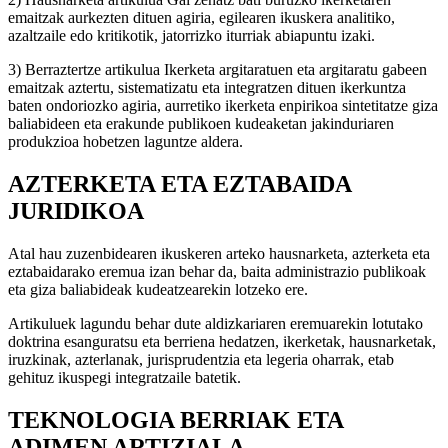
emaitzak aurkezten dituen agiria, egilearen ikuskera analitiko,
azaltzaile edo kritikotik, jatorrizko iturriak abiapuntu izaki.
3) Berraztertze artikulua Ikerketa argitaratuen eta argitaratu gabeen
emaitzak aztertu, sistematizatu eta integratzen dituen ikerkuntza
baten ondoriozko agiria, aurretiko ikerketa enpirikoa sintetitatze giza
baliabideen eta erakunde publikoen kudeaketan jakinduriaren
produkzioa hobetzen laguntze aldera.
AZTERKETA ETA EZTABAIDA
JURIDIKOA
Atal hau zuzenbidearen ikuskeren arteko hausnarketa, azterketa eta
eztabaidarako eremua izan behar da, baita administrazio publikoak
eta giza baliabideak kudeatzearekin lotzeko ere.
Artikuluek lagundu behar dute aldizkariaren eremuarekin lotutako
doktrina esanguratsu eta berriena hedatzen, ikerketak, hausnarketak,
iruzkinak, azterlanak, jurisprudentzia eta legeria oharrak, etab
gehituz ikuspegi integratzaile batetik.
TEKNOLOGIA BERRIAK ETA
ADIMEN ARTIZIALA