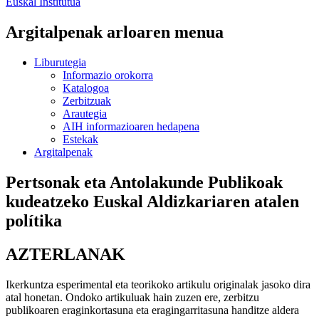
Euskal Institutua
Argitalpenak arloaren menua
Liburutegia
Informazio orokorra
Katalogoa
Zerbitzuak
Arautegia
AIH informazioaren hedapena
Estekak
Argitalpenak
Pertsonak eta Antolakunde Publikoak
kudeatzeko Euskal Aldizkariaren atalen
polítika
AZTERLANAK
Ikerkuntza esperimental eta teorikoko artikulu originalak jasoko dira
atal honetan. Ondoko artikuluak hain zuzen ere, zerbitzu
publikoaren eraginkortasuna eta eragingarritasuna handitze aldera