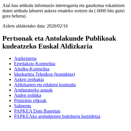
Atal hau artikulu informazio interesgarria eta gaurkotua eskaintzen
duten artikulu laburrei aukera emateko sortzen da ( 6000 hitz gutxi
gora behera).
Azken aldaketako data:
2026/02/16
Pertsonak eta Antolakunde Publikoak
kudeatzeko Euskal Aldizkaria
Aurkezpena
Erredakzio Kontseilua
Aholku-Kontseilua
Idazkaritza Teknikoa (kontaktua)
Azken zenbakia
Aldizkarien eta edukien kontsulta
Argitaratzeko arauak
Atalen politika
Printzipio etikoak
Salmenta
PAPKEA Datu Baseetan
PAPKEAko argitalpenen buletinera harpidetza