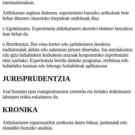
internazionalean.
Aldizkarian argitara daitezen, esperientziei buruzko artikuluek bete
behar dituzten oinarrizko irizpideak ondokoak dira:
o Egokitasuna. Esperientzia aldizkariaren alorreko ekintzei buruzkoa
izan behar da.
o Berrikuntza. Bai esku-hartze edo jarduketaren ikuskera
tradizionalak aldatu edo zalantzan jartzen dituelako, bai antolakuntza
edo giza baliabideen kudeaketa arazoak konpontzeko esperientziei
ekin zaielako. Esperientzia berritu daiteke programa, zerbitzua edo
baliabidea hastean edo lehengo baliabideak aplikatzean.
JURISPRUDENTZIA
Atal honetan epai esanguratsuenen zerrenda eta bertako doktrinaren
laburpen txikia eskaintzen da.
KRONIKA
Aldizkariaren esparruarekin zerikusia duten biltzar, jardunaldi edo
ekitaldiei buruzko analisia.