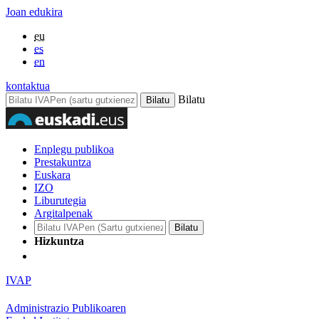
Joan edukira
eu
es
en
kontaktua
Bilatu
Enplegu publikoa
Prestakuntza
Euskara
IZO
Liburutegia
Argitalpenak
Hizkuntza
IVAP
Administrazio Publikoaren