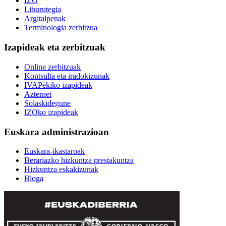
IZO
Liburutegia
Argitalpenak
Terminologia zerbitzua
Izapideak eta zerbitzuak
Online zerbitzuak
Kontsulta eta iradokizunak
IVAPekiko izapideak
Azternet
Solaskidegune
IZOko izapideak
Euskara administrazioan
Euskara-ikastaroak
Berariazko hizkuntza prestakuntza
Hizkuntza eskakizunak
Bloga