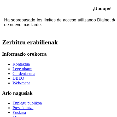
Zerbitzu erabilienak
Informazio orokorra
Kontaktua
Lege oharra
Gardentasuna
DBEO
Web-mapa
Arlo nagusiak
Enplegu publikoa
Prestakuntza
Euskara