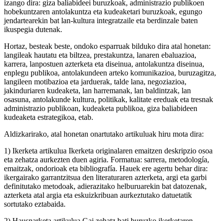
izango dira: giza baliabideei buruzkoak, administrazio publikoen
hobekuntzaren antolakuntza eta kudeaketari buruzkoak, egungo
jendartearekin bat lan-kultura integratzaile eta berdinzale baten
ikuspegia dutenak.
Hortaz, besteak beste, ondoko esparruak bilduko dira atal honetan:
langileak hautatu eta biltzea, prestakuntza, lanaren ebaluazioa,
karrera, lanpostuen azterketa eta diseinua, antolakuntza diseinua,
enplegu publikoa, antolakundeen arteko komunikazioa, buruzagitza,
langileen motibazioa eta jarduerak, talde lana, negoziazioa,
jakinduriaren kudeaketa, lan harremanak, lan baldintzak, lan
osasuna, antolakunde kultura, politikak, kalitate ereduak eta tresnak
administrazio publikoan, kudeaketa publikoa, giza baliabideen
kudeaketa estrategikoa, etab.
Aldizkarirako, atal honetan onartutako artikuluak hiru mota dira:
1) Ikerketa artikulua Ikerketa originalaren emaitzen deskripzio osoa
eta zehatza aurkezten duen agiria. Formatua: sarrera, metodología,
emaitzak, ondorioak eta bibliografía. Hauek ere agertu behar dira:
ikergairako garrantzitsua den literaturaren azterketa, argi eta garbi
definitutako metodoak, adierazitako helburuarekin bat datozenak,
azterketa atal argia eta eskuizkribuan aurkeztutako datuetatik
sortutako eztabaida.
2) Hausnarketa artikulua Gai zehatz bati buruzko ikerketaren