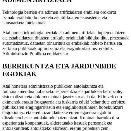
Teknologia berrien eta adimen artifizialaren erabilera orokortu
izanak eraldatu du ikerketa zientifikoaren ekosistema eta
hausnarketa intelektuala.
Atal honek teknologia berriak eta adimen artifiziala inplementatzen
eta eztabaidatzen dituzten artikulu originalak bilduko ditu, prozesuak
automatizatuz, datuetan oinarritutako erabakiak hobeto hartuz eta
zerbitzu publikoak optimizatuz eta eraginkortasunez erabiliz
Administrazio Publikoa eraldatzeko.
BERRIKUNTZA ETA JARDUNBIDE
EGOKIAK
Atal honetara administrazio publikoen antolakuntza eta
funtzionamendua hobetzeko esperientzia eta jarduketa berritzaile,
sistematizatu eta dokumentatuak jasotzeko atala da. Ekintzek edo
ekimenok eragin frogagarria eta iuskarria eduki behar dute zerbitzu
publikoaren eragingarritasun eta eraginkortasunaren hobekuntzari
dagokionez, eta eredu izan daitezke euren egoerara egokitu
ditzaketen beste antolakunde batzuentzat. Kontuan hartuko dira
esperientzia konparatuak, alderatutako kasuak pertsonak eta
antolakundeak antolatzeko alorrean, eremu pribatuan zein