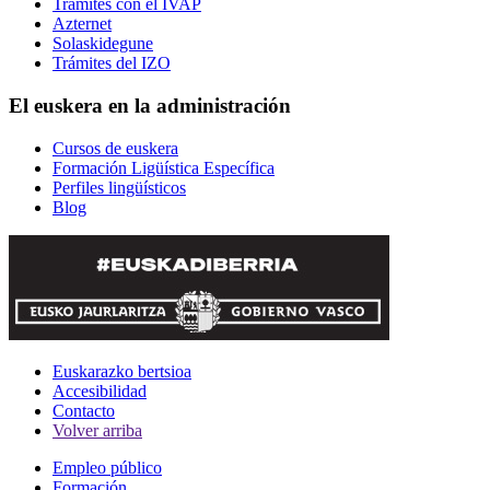
Trámites con el IVAP
Azternet
Solaskidegune
Trámites del IZO
El euskera en la administración
Cursos de euskera
Formación Ligüística Específica
Perfiles lingüísticos
Blog
Euskarazko bertsioa
Accesibilidad
Contacto
Volver arriba
Empleo público
Formación