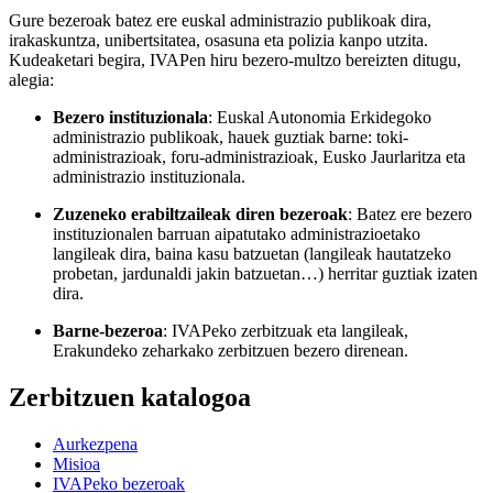
Gure bezeroak batez ere euskal administrazio publikoak dira,
irakaskuntza, unibertsitatea, osasuna eta polizia kanpo utzita.
Kudeaketari begira, IVAPen hiru bezero-multzo bereizten ditugu,
alegia:
Bezero instituzionala
: Euskal Autonomia Erkidegoko
administrazio publikoak, hauek guztiak barne: toki-
administrazioak, foru-administrazioak, Eusko Jaurlaritza eta
administrazio instituzionala.
Zuzeneko erabiltzaileak diren bezeroak
: Batez ere bezero
instituzionalen barruan aipatutako administrazioetako
langileak dira, baina kasu batzuetan (langileak hautatzeko
probetan, jardunaldi jakin batzuetan…) herritar guztiak izaten
dira.
Barne-bezeroa
: IVAPeko zerbitzuak eta langileak,
Erakundeko zeharkako zerbitzuen bezero direnean.
Zerbitzuen katalogoa
Aurkezpena
Misioa
IVAPeko bezeroak