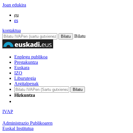
Joan edukira
eu
es
kontaktua
Bilatu
Enplegu publikoa
Prestakuntza
Euskara
IZO
Liburutegia
Argitalpenak
Hizkuntza
IVAP
Administrazio Publikoaren
Euskal Institutua