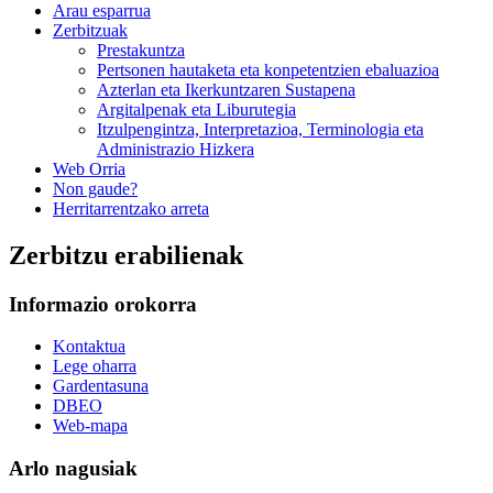
Arau esparrua
Zerbitzuak
Prestakuntza
Pertsonen hautaketa eta konpetentzien ebaluazioa
Azterlan eta Ikerkuntzaren Sustapena
Argitalpenak eta Liburutegia
Itzulpengintza, Interpretazioa, Terminologia eta
Administrazio Hizkera
Web Orria
Non gaude?
Herritarrentzako arreta
Zerbitzu erabilienak
Informazio orokorra
Kontaktua
Lege oharra
Gardentasuna
DBEO
Web-mapa
Arlo nagusiak