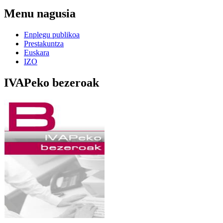
Menu nagusia
Enplegu publikoa
Prestakuntza
Euskara
IZO
IVAPeko bezeroak