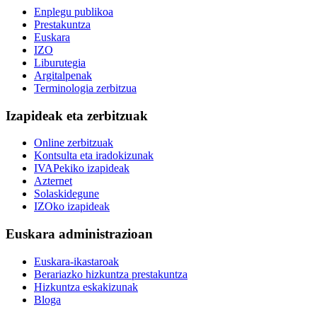
Enplegu publikoa
Prestakuntza
Euskara
IZO
Liburutegia
Argitalpenak
Terminologia zerbitzua
Izapideak eta zerbitzuak
Online zerbitzuak
Kontsulta eta iradokizunak
IVAPekiko izapideak
Azternet
Solaskidegune
IZOko izapideak
Euskara administrazioan
Euskara-ikastaroak
Berariazko hizkuntza prestakuntza
Hizkuntza eskakizunak
Bloga