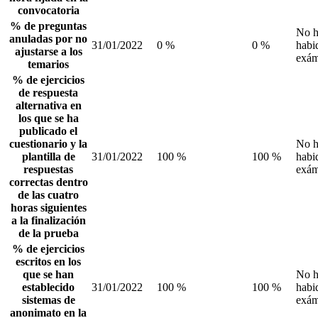
convocatoria
% de preguntas
No 
anuladas por no
31/01/2022
0 %
0 %
habi
ajustarse a los
exám
temarios
% de ejercicios
de respuesta
alternativa en
los que se ha
publicado el
cuestionario y la
No 
plantilla de
31/01/2022
100 %
100 %
habi
respuestas
exám
correctas dentro
de las cuatro
horas siguientes
a la finalización
de la prueba
% de ejercicios
escritos en los
que se han
No 
establecido
31/01/2022
100 %
100 %
habi
sistemas de
exám
anonimato en la