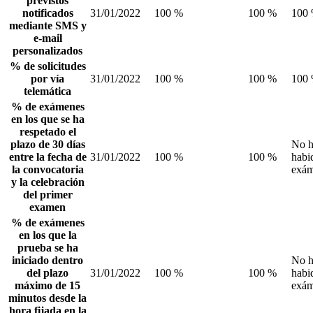
previstos
notificados
31/01/2022
100 %
100 %
100
mediante SMS y
e-mail
personalizados
% de solicitudes
por vía
31/01/2022
100 %
100 %
100
telemática
% de exámenes
en los que se ha
respetado el
plazo de 30 días
No 
entre la fecha de
31/01/2022
100 %
100 %
habi
la convocatoria
exám
y la celebración
del primer
examen
% de exámenes
en los que la
prueba se ha
iniciado dentro
No 
del plazo
31/01/2022
100 %
100 %
habi
máximo de 15
exám
minutos desde la
hora fijada en la