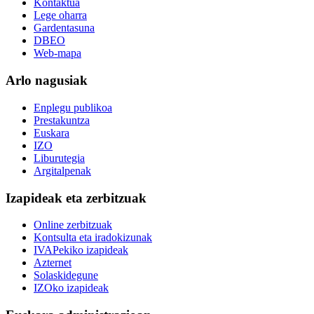
Kontaktua
Lege oharra
Gardentasuna
DBEO
Web-mapa
Arlo nagusiak
Enplegu publikoa
Prestakuntza
Euskara
IZO
Liburutegia
Argitalpenak
Izapideak eta zerbitzuak
Online zerbitzuak
Kontsulta eta iradokizunak
IVAPekiko izapideak
Azternet
Solaskidegune
IZOko izapideak