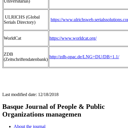
Universitarias)
ULRICHS (Global
https://www.ulrichsweb.serialssolutions.c
Serials Directory)
WorldCat
https://www.worldcat.org/
ZDB
http://zdb-opac.de/LNG=DU/DB=1.1/
(Zeitschriftendatenbank)
Last modified date:
12/18/2018
Basque Journal of People & Public
Organizations managemen
About the journal