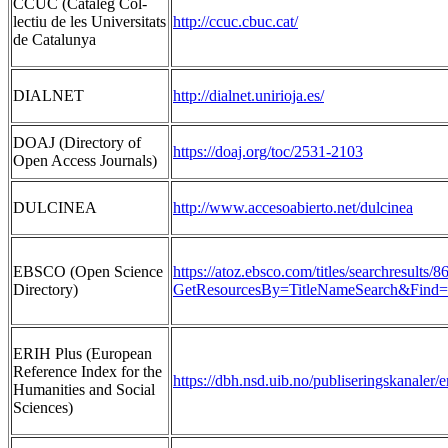
CCUC (Catàleg Col-
lectiu de les Universitats
http://ccuc.cbuc.cat/
de Catalunya
DIALNET
http://dialnet.unirioja.es/
DOAJ (Directory of
https://doaj.org/toc/2531-2103
Open Access Journals)
DULCINEA
http://www.accesoabierto.net/dulcinea
EBSCO (Open Science
https://atoz.ebsco.com/titles/searchresults/8
Directory)
GetResourcesBy=TitleNameSearch&Find=
ERIH Plus (European
Reference Index for the
h
ttps://dbh.nsd.uib.no/publiseringskanaler/
Humanities and Social
Sciences)