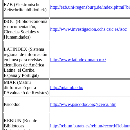
EZB (Elektronische
http://ezb.uni-regensburg.de/index.pht
Zeitschriftenbibliothek)
ISOC (Biblioteconomía
y documentación,
http://www.investigacion.cchs.csic.es/isoc
Ciencias Sociales y
Humanidades)
LATINDEX (Sistema
regional de información
en línea para revistas
http://www.latindex.unam.mx/
científicas de América
Latina, el Caribe,
España y Portugal)
MIAR (Matriu
dïnformació per a
http://miar.ub.edu/
l’Avaluació de Revistes)
Psicodoc
http://www.psicodoc.org/acerca.htm
REBIUN (Red de
Bibliotecas
http://rebiun.baratz.es/rebiun/record/Rebi