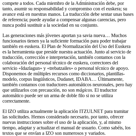
compete a todos. Cada miembro de la Administración debe, por
tanto, asumir su responsabilidad y compromiso con el euskera; su
avance está en nuestras manos. La traducción debe sentar unas bases
de referencia; puede ayudar a compensar algunas carencias, pero
nunca podrá sustituir a la sociedad en su conjunto.
Las generaciones más jóvenes aportan ya savia nueva… Muchos
funcionarios tienen ya la suficiente formación para poder trabajar
también en euskera. El Plan de Normalización del Uso del Euskera
es la herramienta que preside nuestra actuación. Junto al servicio de
traducción, corrección e interpretación, también contamos con la
colaboración del personal técnico de euskera, correctores del
servicio «Idazlagun» y «trebatzailes» o personal técnico de apoyo.
Disponemos de múltiples recursos como diccionarios, plantillas-
modelo, corpus lingüísticos, Dudanet, IDABA… Últimamente,
también contamos con traductores automáticos neuronales, pero hay
que utilizarlos con precaución, no son
mágicos
. El traductor
automático puede ser un arma de doble filo si no se utiliza
correctamente.
El IZO utiliza actualmente la aplicación ITZULNET para tramitar
las solicitudes. Hemos considerado necesario, por tanto, ofrecer
nuevas instrucciones sobre el uso de la aplicación, y, al mismo
tiempo, adaptar y actualizar el manual de usuario. Como sabéis, los
textos que se envían a IZO son numerosos y variados.