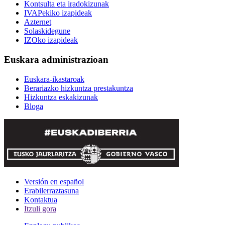
Kontsulta eta iradokizunak
IVAPekiko izapideak
Azternet
Solaskidegune
IZOko izapideak
Euskara administrazioan
Euskara-ikastaroak
Berariazko hizkuntza prestakuntza
Hizkuntza eskakizunak
Bloga
Versión en español
Erabilerraztasuna
Kontaktua
Itzuli gora