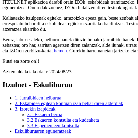
ITZULNET aplikazioa darabil orain IZOk, eskabideak tramitatzeko. Beha
eguneratzea. Ondo dakizuenez, IZOra bidaltzen diren testuak ugariak i
Kalitatezko itzulpenak egiteko, arrazoizko epeaz gain, beste zenbait a
errespetatu behar dira eskabideak egiteko ezarritako baldintzak. Test
atzeratzea ekarriko du.
Beraz, labur esateko, helburu hauek dituzte honako jarraibide hauek: 
zehaztea; oro har, sarritan agertzen diren zalantzak, alde ilunak, ur
eta IZOren zerbitzu-karta,
hemen
. Gurekin harremanetan jartzeko eta 
Eutsi eta zorte on!!
Azken aldaketako data:
2024/08/23
Itzulnet - Eskuliburua
1. Jarraibideen helburua
2. Eskabidea egitean kontuan izan behar diren alderdiak
3. Izorekin izapideak
3.1 Eskaera berria
3.2 Eskaeren kontsulta eta kudeaketa
3.3 Espedienteen kontsulta
Eskuliburuaren eguneratzeak