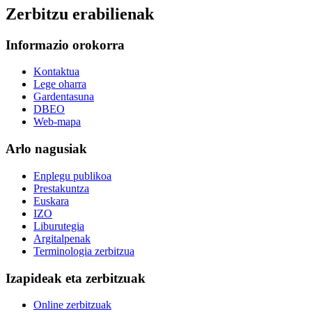
Zerbitzu erabilienak
Informazio orokorra
Kontaktua
Lege oharra
Gardentasuna
DBEO
Web-mapa
Arlo nagusiak
Enplegu publikoa
Prestakuntza
Euskara
IZO
Liburutegia
Argitalpenak
Terminologia zerbitzua
Izapideak eta zerbitzuak
Online zerbitzuak