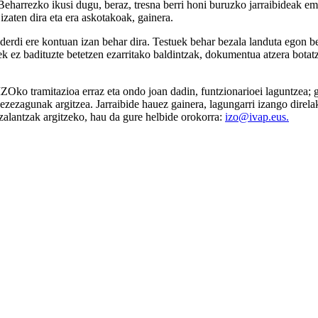
rrezko ikusi dugu, beraz, tresna berri honi buruzko jarraibideak emate
zaten dira eta era askotakoak, gainera.
lderdi ere kontuan izan behar dira. Testuek behar bezala landuta egon be
uek ez badituzte betetzen ezarritako baldintzak, dokumentua atzera bota
IZOko tramitazioa erraz eta ondo joan dadin, funtzionarioei laguntzea; 
rats ezezagunak argitzea. Jarraibide hauez gainera, lagungarri izango d
zalantzak argitzeko, hau da gure helbide orokorra:
izo@ivap.eus
.