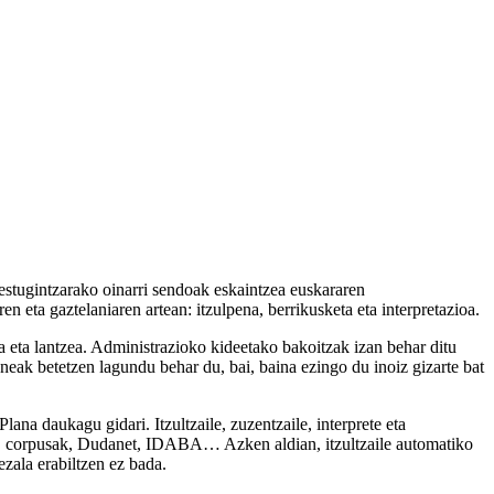
 testugintzarako oinarri sendoak eskaintzea euskararen
en eta gaztelaniaren artean: itzulpena, berrikusketa eta interpretazioa.
a eta lantzea. Administrazioko kideetako bakoitzak izan behar ditu
uneak betetzen lagundu behar du, bai, baina ezingo du inoiz gizarte bat
na daukagu gidari. Itzultzaile, zuzentzaile, interprete eta
duak, corpusak, Dudanet, IDABA… Azken aldian, itzultzaile automatiko
ezala erabiltzen ez bada.