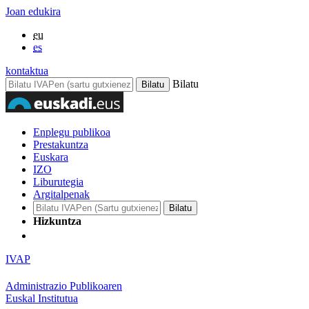
Joan edukira
eu
es
kontaktua
Bilatu
Enplegu publikoa
Prestakuntza
Euskara
IZO
Liburutegia
Argitalpenak
Hizkuntza
IVAP
Administrazio Publikoaren
Euskal Institutua