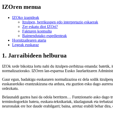
IZOren menua
IZOko izapideak
Itzulpen, berrikuspen edo interpretazio eskaerak
Zer eskatu diot IZOri?
Fakturen kontsulta
Baimendutako espedienteak
Hornitzailearen ataria
Legeak euskaraz
1. Jarraibideen helburua
IZOk xede bikoitza lortu nahi du itzulpen-zerbitzua emanda: batetik, i
normalizaziorako. IZOren lan-esparrua Eusko Jaurlaritzaren Administrazi
Gaur egun, badakigu euskararen normalizazioa ez dela soilik itzulpeng
euskararekiko erantzukizuna eta ardura, eta guztion esku dago aurrera 
ordezkatu.
Belaunaldi gaztea hasi da odola berritzen… Funtzionario asko dago treb
terminologoekin batera, euskara-teknikariak, idazlagunak eta trebatza
neuronalak ere hor daude erabilgarri; baina, arretaz erabili behar dira,