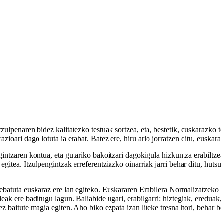
tzulpenaren bidez kalitatezko testuak sortzea, eta, bestetik, euskarazko
oari dago lotuta ia erabat. Batez ere, hiru arlo jorratzen ditu, euskarar
intzaren kontua, eta gutariko bakoitzari dagokigula hizkuntza erabiltze
egitea. Itzulpengintzak erreferentziazko oinarriak jarri behar ditu, huts
atuta euskaraz ere lan egiteko. Euskararen Erabilera Normalizatzeko Pla
ileak ere baditugu lagun. Baliabide ugari, erabilgarri: hiztegiak, ere
 ez baitute magia egiten. Aho biko ezpata izan liteke tresna hori, behar b