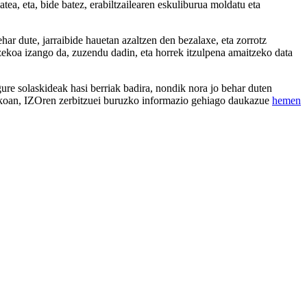
a, eta, bide batez, erabiltzailearen eskuliburua moldatu eta
har dute, jarraibide hauetan azaltzen den bezalaxe, eta zorrotz
tzekoa izango da, zuzendu dadin, eta horrek itzulpena amaitzeko data
gure solaskideak hasi berriak badira, nondik nora jo behar duten
irelakoan, IZOren zerbitzuei buruzko informazio gehiago daukazue
hemen