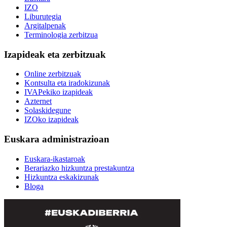
IZO
Liburutegia
Argitalpenak
Terminologia zerbitzua
Izapideak eta zerbitzuak
Online zerbitzuak
Kontsulta eta iradokizunak
IVAPekiko izapideak
Azternet
Solaskidegune
IZOko izapideak
Euskara administrazioan
Euskara-ikastaroak
Berariazko hizkuntza prestakuntza
Hizkuntza eskakizunak
Bloga