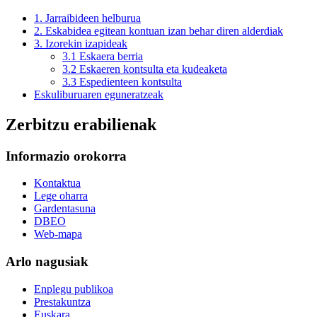
1. Jarraibideen helburua
2. Eskabidea egitean kontuan izan behar diren alderdiak
3. Izorekin izapideak
3.1 Eskaera berria
3.2 Eskaeren kontsulta eta kudeaketa
3.3 Espedienteen kontsulta
Eskuliburuaren eguneratzeak
Zerbitzu erabilienak
Informazio orokorra
Kontaktua
Lege oharra
Gardentasuna
DBEO
Web-mapa
Arlo nagusiak
Enplegu publikoa
Prestakuntza
Euskara