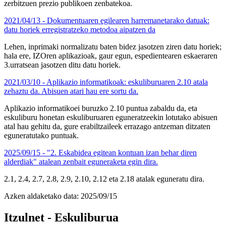
zerbitzuen prezio publikoen zenbatekoa.
2021/04/13 - Dokumentuaren egilearen harremanetarako datuak:
datu horiek erregistratzeko metodoa aipatzen da
Lehen, inprimaki normalizatu baten bidez jasotzen ziren datu horiek;
hala ere, IZOren aplikazioak, gaur egun, espedientearen eskaeraren
3.urratsean jasotzen ditu datu horiek.
2021/03/10 - Aplikazio informatikoak: eskuliburuaren 2.10 atala
zehaztu da. Abisuen atari hau ere sortu da.
Aplikazio informatikoei buruzko 2.10 puntua zabaldu da, eta
eskuliburu honetan eskuliburuaren eguneratzeekin lotutako abisuen
atal hau gehitu da, gure erabiltzaileek errazago antzeman ditzaten
eguneratutako puntuak.
2025/09/15 - "2. Eskabidea egitean kontuan izan behar diren
alderdiak" atalean zenbait eguneraketa egin dira.
2.1, 2.4, 2.7, 2.8, 2.9, 2.10, 2.12 eta 2.18 atalak eguneratu dira.
Azken aldaketako data:
2025/09/15
Itzulnet - Eskuliburua