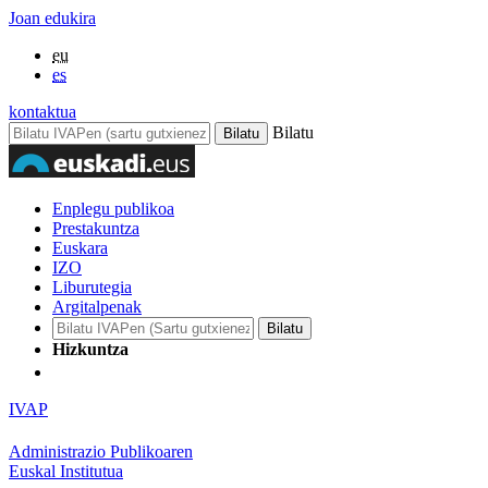
Joan edukira
eu
es
kontaktua
Bilatu
Enplegu publikoa
Prestakuntza
Euskara
IZO
Liburutegia
Argitalpenak
Hizkuntza
IVAP
Administrazio Publikoaren
Euskal Institutua