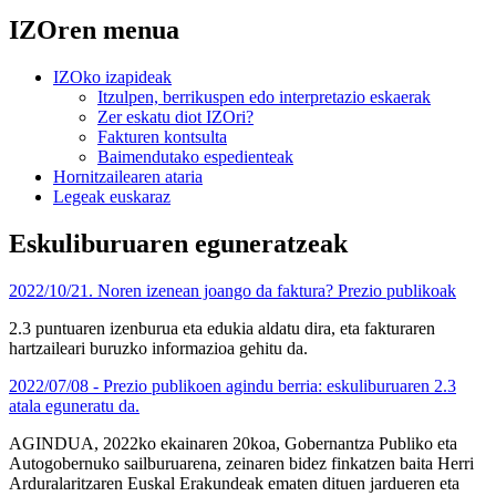
IZOren menua
IZOko izapideak
Itzulpen, berrikuspen edo interpretazio eskaerak
Zer eskatu diot IZOri?
Fakturen kontsulta
Baimendutako espedienteak
Hornitzailearen ataria
Legeak euskaraz
Eskuliburuaren eguneratzeak
2022/10/21. Noren izenean joango da faktura? Prezio publikoak
2.3 puntuaren izenburua eta edukia aldatu dira, eta fakturaren
hartzaileari buruzko informazioa gehitu da.
2022/07/08 - Prezio publikoen agindu berria: eskuliburuaren 2.3
atala eguneratu da.
AGINDUA, 2022ko ekainaren 20koa, Gobernantza Publiko eta
Autogobernuko sailburuarena, zeinaren bidez finkatzen baita Herri
Arduralaritzaren Euskal Erakundeak ematen dituen jardueren eta