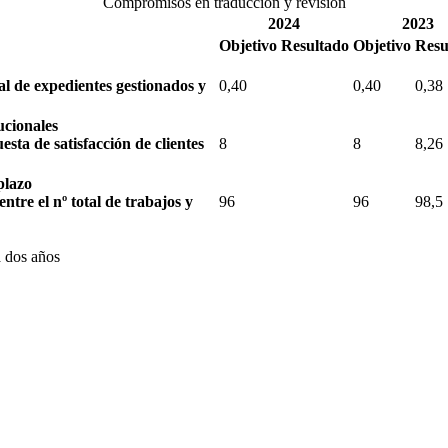
Compromisos en traducción y revisión
2024
2023
Objetivo
Resultado
Objetivo
Resu
tal de expedientes gestionados y
0,40
0,40
0,38
tucionales
sta de satisfacción de clientes
8
8
8,26
plazo
ntre el nº total de trabajos y
96
96
98,5
a dos años