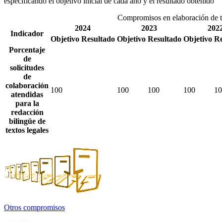
especificando el objetivo inicial de cada año y el resultado obtenido
Compromisos en elaboración de t
2024
2023
202
Indicador
Objetivo
Resultado
Objetivo
Resultado
Objetivo
Re
Porcentaje
de
solicitudes
de
colaboración
100
100
100
100
10
atendidas
para la
redacción
bilingüe de
textos legales
Otros compromisos