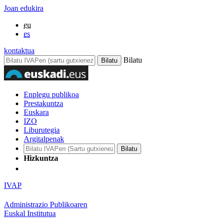
Joan edukira
eu
es
kontaktua
Bilatu
Enplegu publikoa
Prestakuntza
Euskara
IZO
Liburutegia
Argitalpenak
Hizkuntza
IVAP
Administrazio Publikoaren
Euskal Institutua