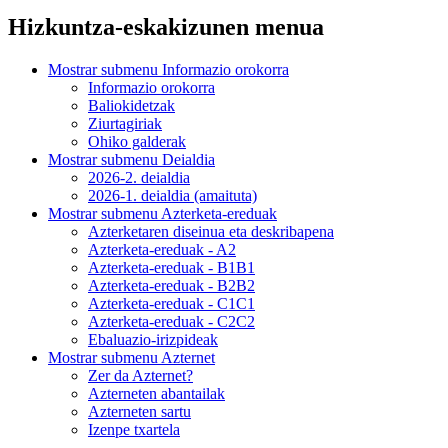
Hizkuntza-eskakizunen menua
Mostrar submenu
Informazio orokorra
Informazio orokorra
Baliokidetzak
Ziurtagiriak
Ohiko galderak
Mostrar submenu
Deialdia
2026-2. deialdia
2026-1. deialdia (amaituta)
Mostrar submenu
Azterketa-ereduak
Azterketaren diseinua eta deskribapena
Azterketa-ereduak - A2
Azterketa-ereduak - B1B1
Azterketa-ereduak - B2B2
Azterketa-ereduak - C1C1
Azterketa-ereduak - C2C2
Ebaluazio-irizpideak
Mostrar submenu
Azternet
Zer da Azternet?
Azterneten abantailak
Azterneten sartu
Izenpe txartela