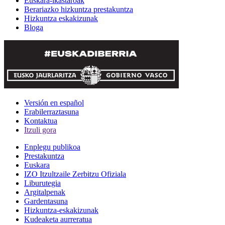
Euskara-ikastaroak
Berariazko hizkuntza prestakuntza
Hizkuntza eskakizunak
Bloga
Versión en español
Erabilerraztasuna
Kontaktua
Itzuli gora
Enplegu publikoa
Prestakuntza
Euskara
IZO Itzultzaile Zerbitzu Ofiziala
Liburutegia
Argitalpenak
Gardentasuna
Hizkuntza-eskakizunak
Kudeaketa aurreratua