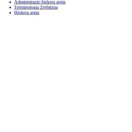
Administrazio hizkera argia
Terminologia Zerbitzua
Hizkera argia