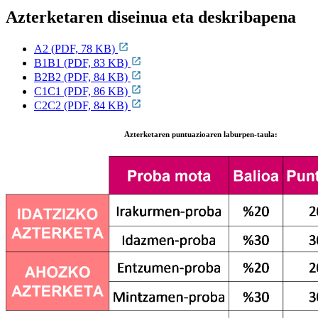
Azterketaren diseinua eta deskribapena
A2 (PDF, 78 KB)
B1B1 (PDF, 83 KB)
B2B2 (PDF, 84 KB)
C1C1 (PDF, 86 KB)
C2C2 (PDF, 84 KB)
Azterketaren puntuazioaren laburpen-taula: