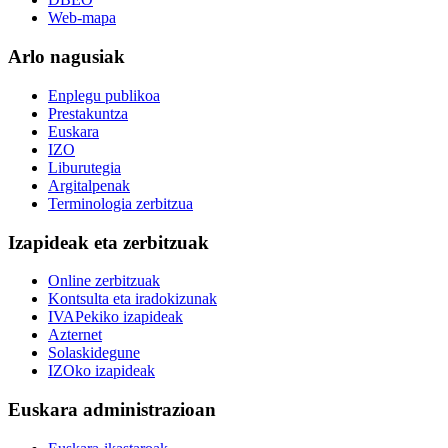
Web-mapa
Arlo nagusiak
Enplegu publikoa
Prestakuntza
Euskara
IZO
Liburutegia
Argitalpenak
Terminologia zerbitzua
Izapideak eta zerbitzuak
Online zerbitzuak
Kontsulta eta iradokizunak
IVAPekiko izapideak
Azternet
Solaskidegune
IZOko izapideak
Euskara administrazioan