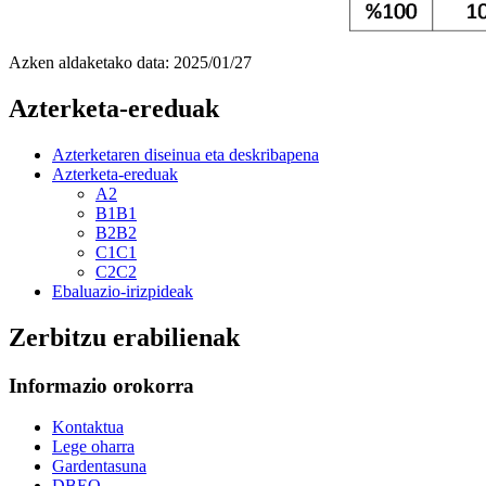
Azken aldaketako data:
2025/01/27
Azterketa-ereduak
Azterketaren diseinua eta deskribapena
Azterketa-ereduak
A2
B1B1
B2B2
C1C1
C2C2
Ebaluazio-irizpideak
Zerbitzu erabilienak
Informazio orokorra
Kontaktua
Lege oharra
Gardentasuna
DBEO