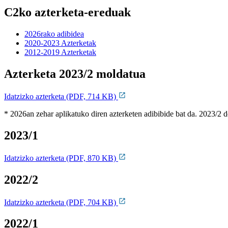
C2ko azterketa-ereduak
2026rako adibidea
2020-2023 Azterketak
2012-2019 Azterketak
Azterketa 2023/2 moldatua
Idatzizko azterketa (PDF, 714 KB)
* 2026an zehar aplikatuko diren azterketen adibibide bat da. 2023/2 d
2023/1
Idatzizko azterketa (PDF, 870 KB)
2022/2
Idatzizko azterketa (PDF, 704 KB)
2022/1