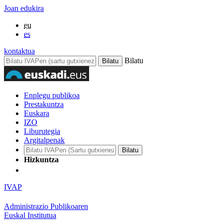
Joan edukira
eu
es
kontaktua
Bilatu
Enplegu publikoa
Prestakuntza
Euskara
IZO
Liburutegia
Argitalpenak
Hizkuntza
IVAP
Administrazio Publikoaren
Euskal Institutua