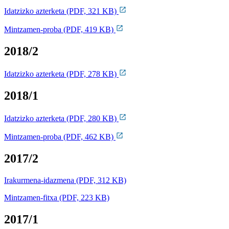
Idatzizko azterketa (PDF, 321 KB)
Mintzamen-proba (PDF, 419 KB)
2018/2
Idatzizko azterketa (PDF, 278 KB)
2018/1
Idatzizko azterketa (PDF, 280 KB)
Mintzamen-proba (PDF, 462 KB)
2017/2
Irakurmena-idazmena (PDF, 312 KB)
Mintzamen-fitxa (PDF, 223 KB)
2017/1