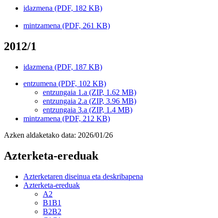
idazmena (PDF, 182 KB)
mintzamena (PDF, 261 KB)
2012/1
idazmena (PDF, 187 KB)
entzumena (PDF, 102 KB)
entzungaia 1.a (ZIP, 1.62 MB)
entzungaia 2.a (ZIP, 3.96 MB)
entzungaia 3.a (ZIP, 1.4 MB)
mintzamena (PDF, 212 KB)
Azken aldaketako data:
2026/01/26
Azterketa-ereduak
Azterketaren diseinua eta deskribapena
Azterketa-ereduak
A2
B1B1
B2B2