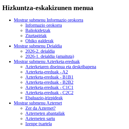
Hizkuntza-eskakizunen menua
Mostrar submenu
Informazio orokorra
Informazio orokorra
Baliokidetzak
Ziurtagiriak
Ohiko galderak
Mostrar submenu
Deialdia
2026-2. deialdia
2026-1. deialdia (amaituta)
Mostrar submenu
Azterketa-ereduak
Azterketaren diseinua eta deskribapena
Azterketa-ereduak - A2
Azterketa-ereduak - B1B1
Azterketa-ereduak - B2B2
Azterketa-ereduak - C1C1
Azterketa-ereduak - C2C2
Ebaluazio-irizpideak
Mostrar submenu
Azternet
Zer da Azternet?
Azterneten abantailak
Azterneten sartu
Izenpe txartela