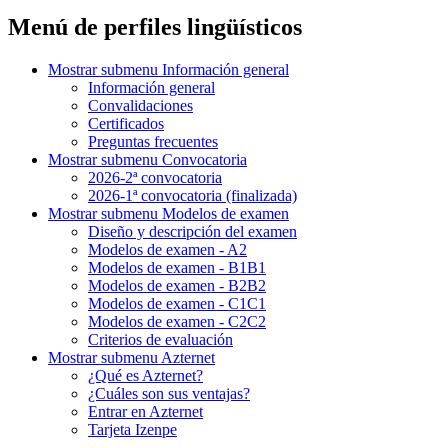
Menú de perfiles lingüísticos
Mostrar submenu
Información general
Información general
Convalidaciones
Certificados
Preguntas frecuentes
Mostrar submenu
Convocatoria
2026-2ª convocatoria
2026-1ª convocatoria (finalizada)
Mostrar submenu
Modelos de examen
Diseño y descripción del examen
Modelos de examen - A2
Modelos de examen - B1B1
Modelos de examen - B2B2
Modelos de examen - C1C1
Modelos de examen - C2C2
Criterios de evaluación
Mostrar submenu
Azternet
¿Qué es Azternet?
¿Cuáles son sus ventajas?
Entrar en Azternet
Tarjeta Izenpe