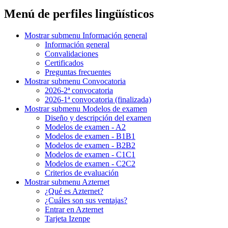
Menú de perfiles lingüísticos
Mostrar submenu
Información general
Información general
Convalidaciones
Certificados
Preguntas frecuentes
Mostrar submenu
Convocatoria
2026-2ª convocatoria
2026-1ª convocatoria (finalizada)
Mostrar submenu
Modelos de examen
Diseño y descripción del examen
Modelos de examen - A2
Modelos de examen - B1B1
Modelos de examen - B2B2
Modelos de examen - C1C1
Modelos de examen - C2C2
Criterios de evaluación
Mostrar submenu
Azternet
¿Qué es Azternet?
¿Cuáles son sus ventajas?
Entrar en Azternet
Tarjeta Izenpe