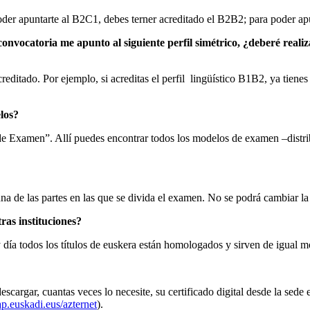
der apuntarte al B2C1, debes terner acreditado el B2B2; para poder ap
r convocatoria me apunto al siguiente perfil simétrico, ¿deberé real
ditado. Por ejemplo, si acreditas el perfil lingüístico B1B2, ya tienes a
los?
amen”. Allí puedes encontrar todos los modelos de examen –distribuid
a de las partes en las que se divida el examen. No se podrá cambiar la
ras instituciones?
y día todos los títulos de euskera están homologados y sirven de igual mo
escargar, cuantas veces lo necesite, su certificado digital desde la sede
.euskadi.eus/azternet
).