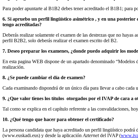
Para poder apuntarte al B1B2 debes tener acreditado el B1B1; para po
6. Si apruebo un perfil lingüístico asimétrico , y en una posterio
tengo acreditadas?
Deberás realizar solamente el examen de las destrezas que no hayas acre
perfil B2B2, solo deberás realizar el examen escrito del B2.
7. Deseo preparar los examenes, ¿donde puedo adquirir los mode
En esta pagina WEB dispone de un apartado denominado “Modelos de Ex
realización.
8. ¿Se puede cambiar el día de examen?
Cada examinando dispondrá de un único día para llevar a cabo cada un
9. ¿Que valor tienes los títulos otorgados por el IVAP de cara a ot
Tal como se explica en el capítulo referente a las convalidaciones, ho
10. ¿Qué tengo que hacer para obtener el certificado?
La persona candidata que haya acreditado un perfil lingüístico podrá d
(www.euskadi.eus) y desde la aplicación
Azternet
del IVAP (
www.ivap