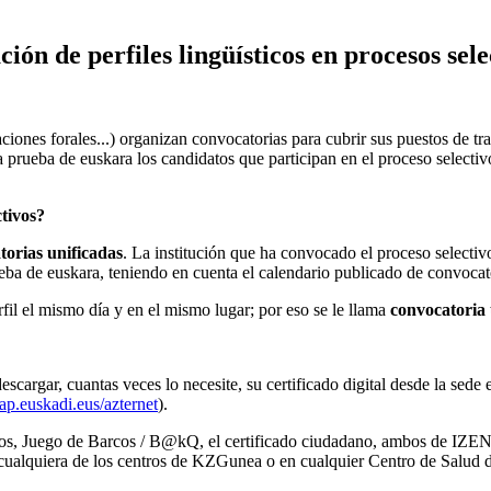
ión de perfiles lingüísticos en procesos sele
ones forales...) organizan convocatorias para cubrir sus puestos de trab
 la prueba de euskara los candidatos que participan en el proceso select
ctivos?
torias unificadas
. La institución que ha convocado el proceso selectiv
eba de euskara, teniendo en cuenta el calendario publicado de convocato
rfil el mismo día y en el mismo lugar; por eso se le llama
convocatoria 
escargar, cuantas veces lo necesite, su certificado digital desde la sede
p.euskadi.eus/azternet
).
e otros, Juego de Barcos / B@kQ, el certificado ciudadano, ambos de IZ
 cualquiera de los centros de KZGunea o en cualquier Centro de Salud d