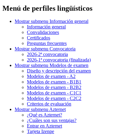
Menú de perfiles lingüísticos
Mostrar submenu
Información general
Información general
Convalidaciones
Certificados
Preguntas frecuentes
Mostrar submenu
Convocatoria
2026-2ª convocatoria
2026-1ª convocatoria (finalizada)
Mostrar submenu
Modelos de examen
Diseño y descripción del examen
Modelos de examen - A2
Modelos de examen - B1B1
Modelos de examen - B2B2
Modelos de examen - C1C1
Modelos de examen - C2C2
Criterios de evaluación
Mostrar submenu
Azternet
¿Qué es Azternet?
¿Cuáles son sus ventajas?
Entrar en Azternet
Tarjeta Izenpe