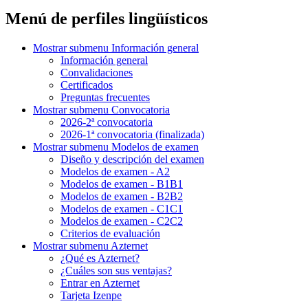
Menú de perfiles lingüísticos
Mostrar submenu
Información general
Información general
Convalidaciones
Certificados
Preguntas frecuentes
Mostrar submenu
Convocatoria
2026-2ª convocatoria
2026-1ª convocatoria (finalizada)
Mostrar submenu
Modelos de examen
Diseño y descripción del examen
Modelos de examen - A2
Modelos de examen - B1B1
Modelos de examen - B2B2
Modelos de examen - C1C1
Modelos de examen - C2C2
Criterios de evaluación
Mostrar submenu
Azternet
¿Qué es Azternet?
¿Cuáles son sus ventajas?
Entrar en Azternet
Tarjeta Izenpe