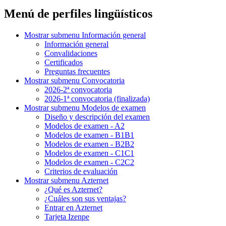
Menú de perfiles lingüísticos
Mostrar submenu
Información general
Información general
Convalidaciones
Certificados
Preguntas frecuentes
Mostrar submenu
Convocatoria
2026-2ª convocatoria
2026-1ª convocatoria (finalizada)
Mostrar submenu
Modelos de examen
Diseño y descripción del examen
Modelos de examen - A2
Modelos de examen - B1B1
Modelos de examen - B2B2
Modelos de examen - C1C1
Modelos de examen - C2C2
Criterios de evaluación
Mostrar submenu
Azternet
¿Qué es Azternet?
¿Cuáles son sus ventajas?
Entrar en Azternet
Tarjeta Izenpe