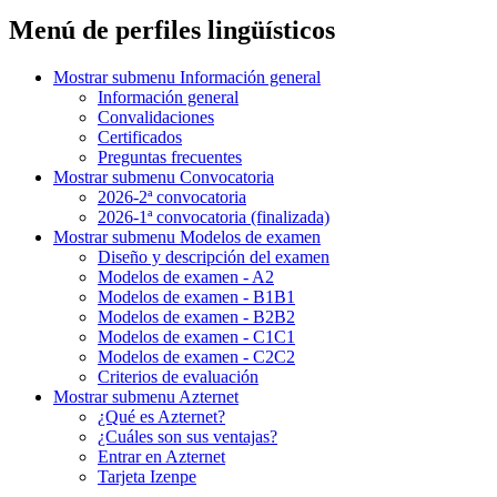
Menú de perfiles lingüísticos
Mostrar submenu
Información general
Información general
Convalidaciones
Certificados
Preguntas frecuentes
Mostrar submenu
Convocatoria
2026-2ª convocatoria
2026-1ª convocatoria (finalizada)
Mostrar submenu
Modelos de examen
Diseño y descripción del examen
Modelos de examen - A2
Modelos de examen - B1B1
Modelos de examen - B2B2
Modelos de examen - C1C1
Modelos de examen - C2C2
Criterios de evaluación
Mostrar submenu
Azternet
¿Qué es Azternet?
¿Cuáles son sus ventajas?
Entrar en Azternet
Tarjeta Izenpe