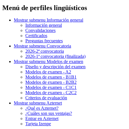
Menú de perfiles lingüísticos
Mostrar submenu
Información general
Información general
Convalidaciones
Certificados
Preguntas frecuentes
Mostrar submenu
Convocatoria
2026-2ª convocatoria
2026-1ª convocatoria (finalizada)
Mostrar submenu
Modelos de examen
Diseño y descripción del examen
Modelos de examen - A2
Modelos de examen - B1B1
Modelos de examen - B2B2
Modelos de examen - C1C1
Modelos de examen - C2C2
Criterios de evaluación
Mostrar submenu
Azternet
¿Qué es Azternet?
¿Cuáles son sus ventajas?
Entrar en Azternet
Tarjeta Izenpe