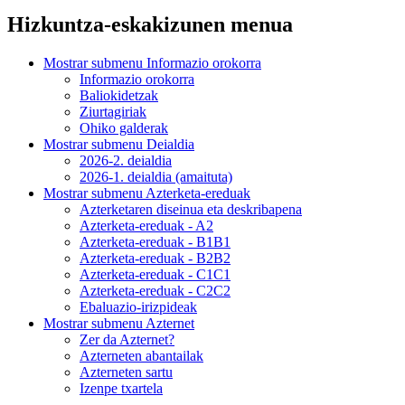
Hizkuntza-eskakizunen menua
Mostrar submenu
Informazio orokorra
Informazio orokorra
Baliokidetzak
Ziurtagiriak
Ohiko galderak
Mostrar submenu
Deialdia
2026-2. deialdia
2026-1. deialdia (amaituta)
Mostrar submenu
Azterketa-ereduak
Azterketaren diseinua eta deskribapena
Azterketa-ereduak - A2
Azterketa-ereduak - B1B1
Azterketa-ereduak - B2B2
Azterketa-ereduak - C1C1
Azterketa-ereduak - C2C2
Ebaluazio-irizpideak
Mostrar submenu
Azternet
Zer da Azternet?
Azterneten abantailak
Azterneten sartu
Izenpe txartela