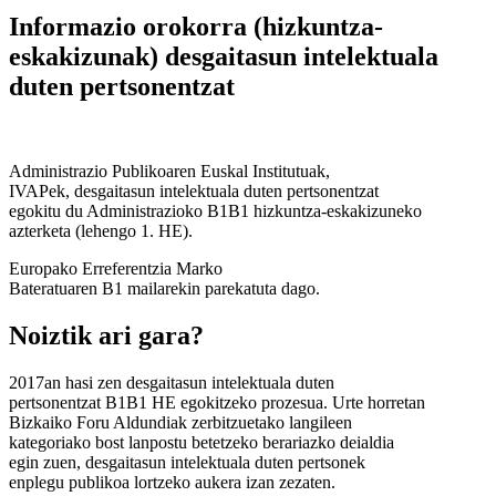
Informazio orokorra (hizkuntza-
eskakizunak) desgaitasun intelektuala
duten pertsonentzat
Administrazio Publikoaren Euskal Institutuak,
IVAPek, desgaitasun intelektuala duten pertsonentzat
egokitu du Administrazioko B1B1 hizkuntza-eskakizuneko
azterketa (lehengo 1. HE).
Europako Erreferentzia Marko
Bateratuaren B1 mailarekin parekatuta dago.
Noiztik ari gara?
2017an hasi zen desgaitasun intelektuala duten
pertsonentzat B1B1 HE egokitzeko prozesua. Urte horretan
Bizkaiko Foru Aldundiak zerbitzuetako langileen
kategoriako bost lanpostu betetzeko berariazko deialdia
egin zuen, desgaitasun intelektuala duten pertsonek
enplegu publikoa lortzeko aukera izan zezaten.