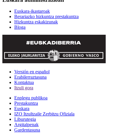
Euskara-ikastaroak
Berariazko hizkuntza prestakuntza
Hizkuntza eskakizunak
Bloga
Versión en español
Erabilerraztasuna
Kontaktua
Itzuli gora
Enplegu publikoa
Prestakuntza
Euskara
IZO Itzultzaile Zerbitzu Ofiziala
Liburutegia
Argitalpenak
Gardentasuna