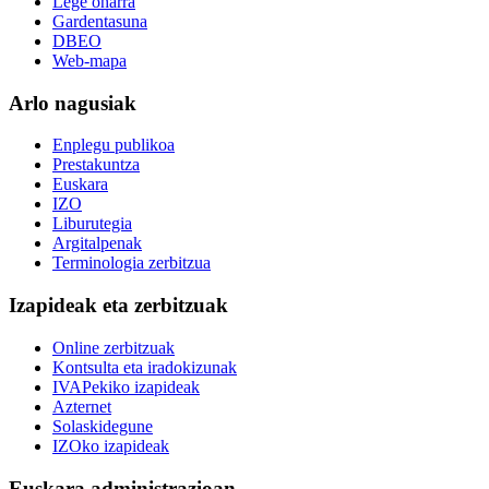
Lege oharra
Gardentasuna
DBEO
Web-mapa
Arlo nagusiak
Enplegu publikoa
Prestakuntza
Euskara
IZO
Liburutegia
Argitalpenak
Terminologia zerbitzua
Izapideak eta zerbitzuak
Online zerbitzuak
Kontsulta eta iradokizunak
IVAPekiko izapideak
Azternet
Solaskidegune
IZOko izapideak
Euskara administrazioan