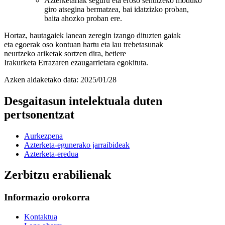
Azterketariak seguru eta eroso sentitzeko moduko
giro atsegina bermatzea, bai idatzizko proban,
baita ahozko proban ere.
Hortaz, hautagaiek lanean zeregin izango dituzten gaiak
eta egoerak oso kontuan hartu eta lau trebetasunak
neurtzeko ariketak sortzen dira, betiere
Irakurketa Errazaren ezaugarrietara egokituta.
Azken aldaketako data:
2025/01/28
Desgaitasun intelektuala duten
pertsonentzat
Aurkezpena
Azterketa-egunerako jarraibideak
Azterketa-eredua
Zerbitzu erabilienak
Informazio orokorra
Kontaktua