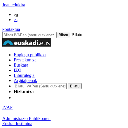
Joan edukira
eu
es
kontaktua
Bilatu
Enplegu publikoa
Prestakuntza
Euskara
IZO
Liburutegia
Argitalpenak
Hizkuntza
IVAP
Administrazio Publikoaren
Euskal Institutua