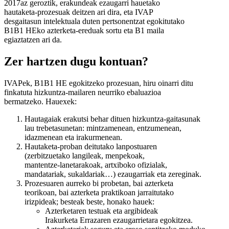
2017az geroztik, erakundeak ezaugarri hauetako
hautaketa-prozesuak deitzen ari dira, eta IVAP
desgaitasun intelektuala duten pertsonentzat egokitutako
B1B1 HEko azterketa-ereduak sortu eta B1 maila
egiaztatzen ari da.
Zer hartzen dugu kontuan?
IVAPek, B1B1 HE egokitzeko prozesuan, hiru oinarri ditu
finkatuta hizkuntza-mailaren neurriko ebaluazioa
bermatzeko. Hauexek:
Hautagaiak erakutsi behar dituen hizkuntza-gaitasunak
lau trebetasunetan: mintzamenean, entzumenean,
idazmenean eta irakurmenean.
Hautaketa-proban deitutako lanpostuaren
(zerbitzuetako langileak, menpekoak,
mantentze-lanetarakoak, artxiboko ofizialak,
mandatariak, sukaldariak…) ezaugarriak eta zereginak.
Prozesuaren aurreko bi probetan, bai azterketa
teorikoan, bai azterketa praktikoan jarraitutako
irizpideak; besteak beste, honako hauek:
Azterketaren testuak eta argibideak
Irakurketa Errazaren ezaugarrietara egokitzea.