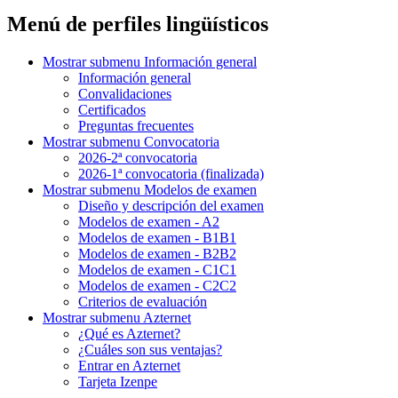
Menú de perfiles lingüísticos
Mostrar submenu
Información general
Información general
Convalidaciones
Certificados
Preguntas frecuentes
Mostrar submenu
Convocatoria
2026-2ª convocatoria
2026-1ª convocatoria (finalizada)
Mostrar submenu
Modelos de examen
Diseño y descripción del examen
Modelos de examen - A2
Modelos de examen - B1B1
Modelos de examen - B2B2
Modelos de examen - C1C1
Modelos de examen - C2C2
Criterios de evaluación
Mostrar submenu
Azternet
¿Qué es Azternet?
¿Cuáles son sus ventajas?
Entrar en Azternet
Tarjeta Izenpe