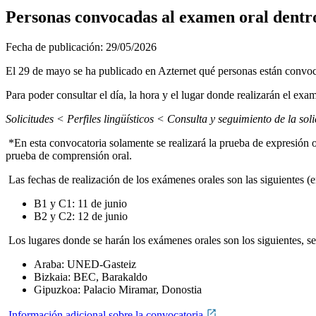
Personas convocadas al examen oral dentro 
Fecha de publicación:
29/05/2026
El 29 de mayo se ha publicado en Azternet qué personas están convoc
Para poder consultar el día, la hora y el lugar donde realizarán el exam
Solicitudes < Perfiles lingüísticos < Consulta y seguimiento de la 
*En esta convocatoria solamente se realizará la prueba de expresión o
prueba de comprensión oral.
Las fechas de realización de los exámenes orales son las siguientes (en 
B1 y C1: 11 de junio
B2 y C2: 12 de junio
Los lugares donde se harán los exámenes orales son los siguientes, seg
Araba: UNED-Gasteiz
Bizkaia: BEC, Barakaldo
Gipuzkoa: Palacio Miramar, Donostia
Información adicional sobre la convocatoria